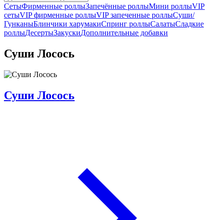
Сеты
Фирменные роллы
Запечённые роллы
Мини роллы
VIP
сеты
VIP фирменные роллы
VIP запеченные роллы
Суши/
Гунканы
Блинчики харумаки
Спринг роллы
Салаты
Сладкие
роллы
Десерты
Закуски
Дополнительные добавки
Суши Лосось
Суши Лосось