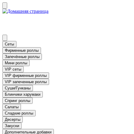
Сеты
Фирменные роллы
Запечённые роллы
Мини роллы
VIP сеты
VIP фирменные роллы
VIP запеченные роллы
Суши/Гунканы
Блинчики харумаки
Спринг роллы
Салаты
Сладкие роллы
Десерты
Закуски
Дополнительные добавки