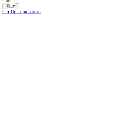
449
₽
0
шт
Сет Прыжок в лето