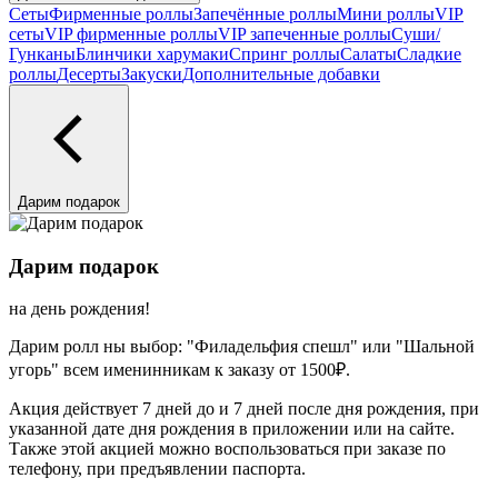
Сеты
Фирменные роллы
Запечённые роллы
Мини роллы
VIP
сеты
VIP фирменные роллы
VIP запеченные роллы
Суши/
Гунканы
Блинчики харумаки
Спринг роллы
Салаты
Сладкие
роллы
Десерты
Закуски
Дополнительные добавки
Дарим подарок
Дарим подарок
на день рождения!
Дарим ролл ны выбор: "Филадельфия спешл" или "Шальной
угорь" всем именинникам к заказу от 1500₽.
Акция действует 7 дней до и 7 дней после дня рождения, при
указанной дате дня рождения в приложении или на сайте.
Также этой акцией можно воспользоваться при заказе по
телефону, при предъявлении паспорта.