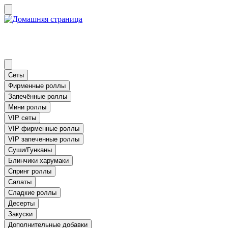
Сеты
Фирменные роллы
Запечённые роллы
Мини роллы
VIP сеты
VIP фирменные роллы
VIP запеченные роллы
Суши/Гунканы
Блинчики харумаки
Спринг роллы
Салаты
Сладкие роллы
Десерты
Закуски
Дополнительные добавки